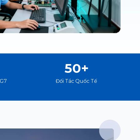
50+
 G7
Đối Tác Quốc Tế