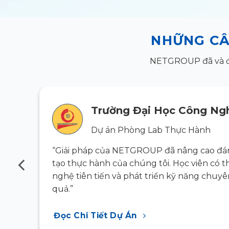
NHỮNG CÂ
NETGROUP đã và đan
Trường Đại Học Công Ngh
Dự án Phòng Lab Thực Hành
g đào
“Giải pháp của NETGROUP đã nâng cao đán
ông
tạo thực hành của chúng tôi. Học viên có t
 hiệu
nghệ tiên tiến và phát triển kỹ năng chuy
quả.”
Đọc Chi Tiết Dự Án