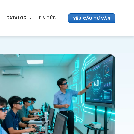
CATALOG
TIN TỨC
YÊU CẦU TƯ VẤN