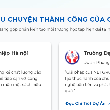
U CHUYỆN THÀNH CÔNG CỦA 
g góp phần kiến tạo môi trường học tập hiện đại tại nh
iệp Hà nội
Trường Đạ
Dự án Phòng
g kể chất lượng đào
“Giải pháp của NETGR
hể tiếp cận với công
tạo thực hành của chún
ên môn một cách hiệu
nghệ tiên tiến và phá
quả.”
Đọc Chi Tiết Dự Án