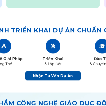
NH TRIỂN KHAI DỰ ÁN CHUẨN
ế Giải Pháp
Triển Khai
Đào T
ng Thể
& Lắp Đặt
& Chuyển
Nhận Tư Vấn Dự Án
HẨM CÔNG NGHỆ GIÁO DỤC Đ