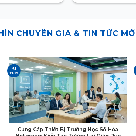
HÌN CHUYÊN GIA & TIN TỨC MỚ
31
Th12
Cung Cấp Thiết Bị Trường Học Số Hóa
Netgroup: Kiến Tạo Tương Lai Giáo Dục