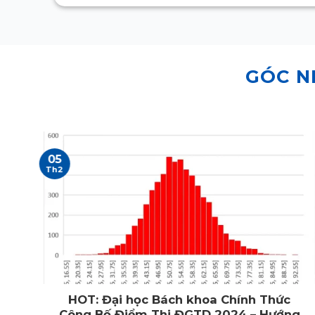
GÓC N
05
Th2
g
HOT: Đại học Bách khoa Chính Thức
Công Bố Điểm Thi ĐGTD 2024 – Hướng