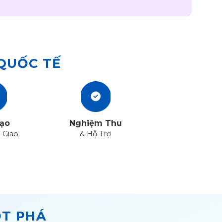
 QUỐC TẾ
ạo
Nghiệm Thu
 Giao
& Hỗ Trợ
ỘT PHÁ