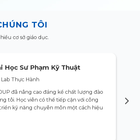
CHÚNG TÔI
iều cơ sở giáo dục.
i Học Sư Phạm Kỹ Thuật
 Lab Thực Hành
OUP đã nâng cao đáng kể chất lượng đào
“Giải
g tôi. Học viên có thể tiếp cận với công
tạo th
t triển kỹ năng chuyên môn một cách hiệu
nghệ t
quả.”
Đọc C