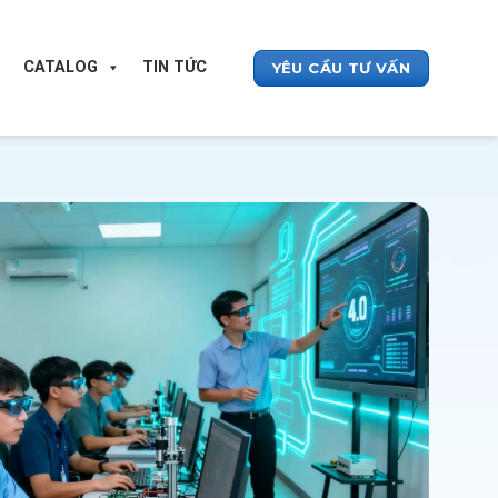
CATALOG
TIN TỨC
YÊU CẦU TƯ VẤN