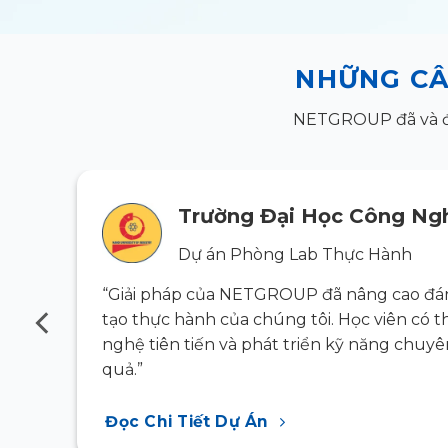
NHỮNG CÂ
NETGROUP đã và đan
Trường Đại Học Công Ngh
Dự án Phòng Lab Thực Hành
g đào
“Giải pháp của NETGROUP đã nâng cao đán
ông
tạo thực hành của chúng tôi. Học viên có t
 hiệu
nghệ tiên tiến và phát triển kỹ năng chuy
quả.”
Đọc Chi Tiết Dự Án