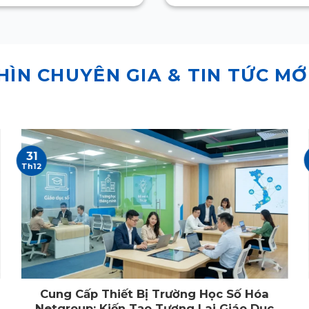
HÌN CHUYÊN GIA & TIN TỨC MỚ
31
Th12
Cung Cấp Thiết Bị Trường Học Số Hóa
Netgroup: Kiến Tạo Tương Lai Giáo Dục