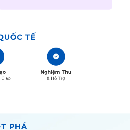
 QUỐC TẾ
ạo
Nghiệm Thu
 Giao
& Hỗ Trợ
ỘT PHÁ