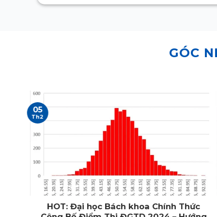
GÓC N
05
Th2
g
HOT: Đại học Bách khoa Chính Thức
Công Bố Điểm Thi ĐGTD 2024 – Hướng