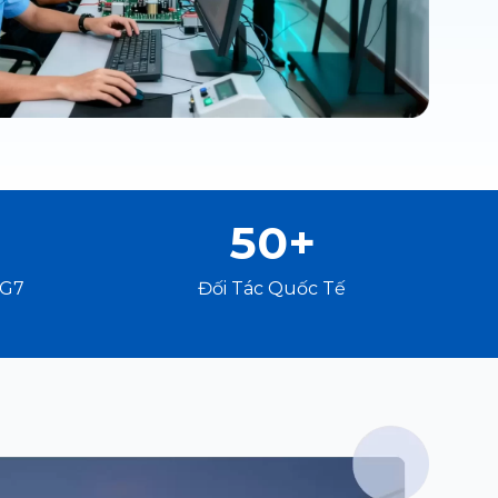
50+
 G7
Đối Tác Quốc Tế