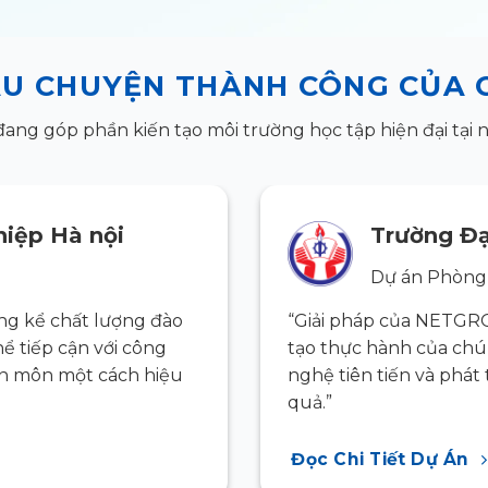
U CHUYỆN THÀNH CÔNG CỦA 
g góp phần kiến tạo môi trường học tập hiện đại tại nh
iệp Hà nội
Trường Đạ
Dự án Phòng
g kể chất lượng đào
“Giải pháp của NETGR
hể tiếp cận với công
tạo thực hành của chún
ên môn một cách hiệu
nghệ tiên tiến và phá
quả.”
Đọc Chi Tiết Dự Án