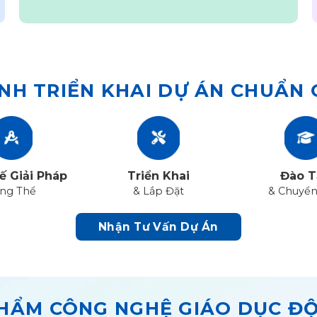
NH TRIỂN KHAI DỰ ÁN CHUẨN
ế Giải Pháp
Triển Khai
Đào T
ng Thể
& Lắp Đặt
& Chuyển
Nhận Tư Vấn Dự Án
HẨM CÔNG NGHỆ GIÁO DỤC Đ