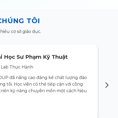
CHÚNG TÔI
iều cơ sở giáo dục.
i Học Sư Phạm Kỹ Thuật
 Lab Thực Hành
OUP đã nâng cao đáng kể chất lượng đào
“Giải
g tôi. Học viên có thể tiếp cận với công
tạo th
t triển kỹ năng chuyên môn một cách hiệu
nghệ t
quả.”
Đọc C