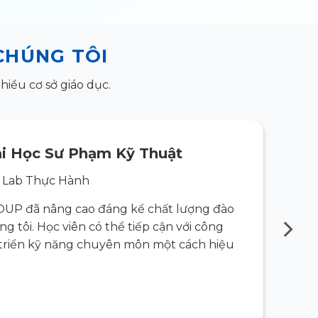
CHÚNG TÔI
iều cơ sở giáo dục.
i Học Sư Phạm Kỹ Thuật
 Lab Thực Hành
OUP đã nâng cao đáng kể chất lượng đào
“Giải
g tôi. Học viên có thể tiếp cận với công
tạo th
t triển kỹ năng chuyên môn một cách hiệu
nghệ t
quả.”
Đọc C