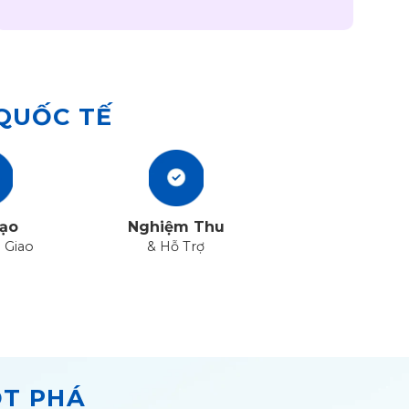
 QUỐC TẾ
ạo
Nghiệm Thu
 Giao
& Hỗ Trợ
ỘT PHÁ