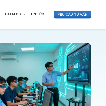
CATALOG
TIN TỨC
YÊU CẦU TƯ VẤN