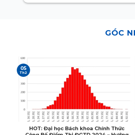
GÓC N
05
Th2
g
HOT: Đại học Bách khoa Chính Thức
Công Bố Điểm Thi ĐGTD 2024 – Hướng