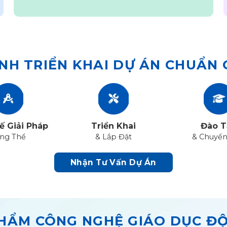
NH TRIỂN KHAI DỰ ÁN CHUẨN
ế Giải Pháp
Triển Khai
Đào T
ng Thể
& Lắp Đặt
& Chuyển
Nhận Tư Vấn Dự Án
HẨM CÔNG NGHỆ GIÁO DỤC Đ