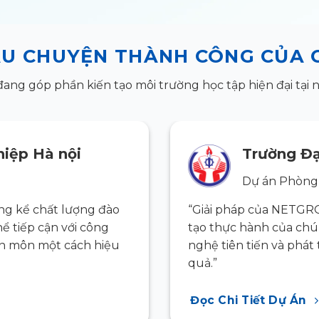
U CHUYỆN THÀNH CÔNG CỦA 
g góp phần kiến tạo môi trường học tập hiện đại tại nh
iệp Hà nội
Trường Đạ
Dự án Phòng
g kể chất lượng đào
“Giải pháp của NETGR
hể tiếp cận với công
tạo thực hành của chún
ên môn một cách hiệu
nghệ tiên tiến và phá
quả.”
Đọc Chi Tiết Dự Án