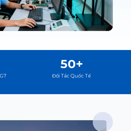
50+
 G7
Đối Tác Quốc Tế