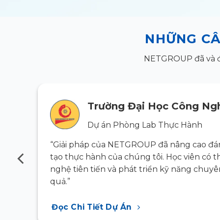
NHỮNG CÂ
NETGROUP đã và đan
Trường Đại Học Công Ngh
Dự án Phòng Lab Thực Hành
g đào
“Giải pháp của NETGROUP đã nâng cao đán
ông
tạo thực hành của chúng tôi. Học viên có t
 hiệu
nghệ tiên tiến và phát triển kỹ năng chuy
quả.”
Đọc Chi Tiết Dự Án