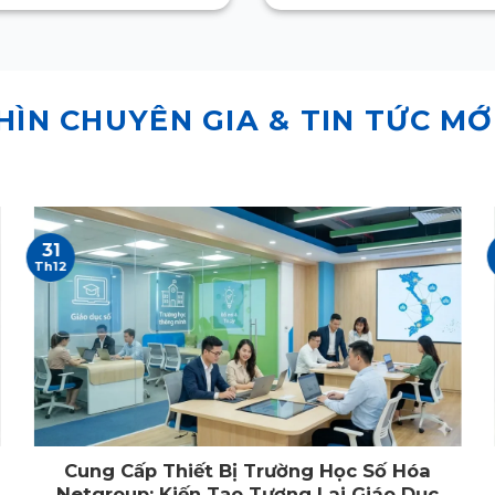
HÌN CHUYÊN GIA & TIN TỨC MỚ
31
Th12
Cung Cấp Thiết Bị Trường Học Số Hóa
Netgroup: Kiến Tạo Tương Lai Giáo Dục