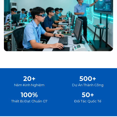
20+
500+
Năm Kinh Nghiệm
Dự Án Thành Công
100%
50+
Thiết Bị Đạt Chuẩn G7
Đối Tác Quốc Tế