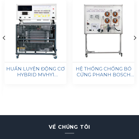
HUẤN LUYỆN ĐỘNG CƠ
HỆ THỐNG CHỐNG BÓ
HYBRID MVHY1
CỨNG PHANH BOSCH
AUTOEDU
ABS 5.3 EDUCATIONAL
TRAINER MSABS1
AUTOEDU
VỀ CHÚNG TÔI