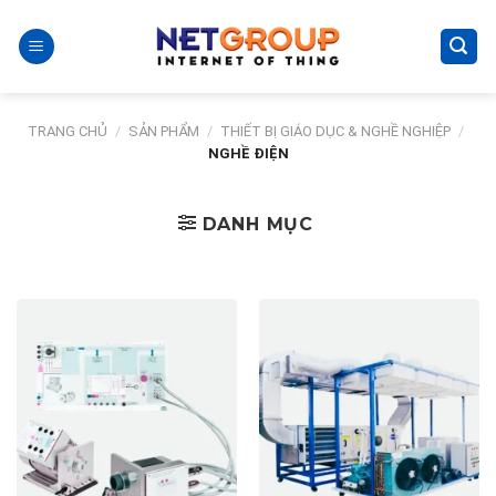
Skip
to
content
TRANG CHỦ
/
SẢN PHẨM
/
THIẾT BỊ GIÁO DỤC & NGHỀ NGHIỆP
/
NGHỀ ĐIỆN
DANH MỤC