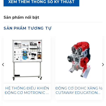
XEM THÊM THÔNG SỐ KỸ THUẬT
Sản phẩm nổi bật
SẢN PHẨM TƯƠNG TỰ
HỆ THỐNG ĐIỀU KHIỂN
ĐỘNG CƠ DOHC XĂNG ½
ĐỘNG CƠ MOTRONIC M
CUTAWAY EDUCATIONAL
3.8.X (MPI) MÁY ĐÀO TẠO
TRAINER IVDB01
GIÁO DỤC MSMPI1
AUTOEDU