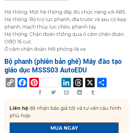
*******************************
Hệ thống:
Một hệ thống đầy đủ chức năng với ABS
Hệ thống:
Bộ trợ lực phanh, đĩa trước và sau có kẹp
phanh, mạch thủy lực chéo, phanh tay
Hệ thống:
Chẩn đoán thông qua ổ cắm chẩn đoán
OBD 16 cực
Ổ cắm chẩn đoán:
Mô phỏng lái xe
Bộ phanh (phiên bản ghế) Máy đào tạo
giáo dục MSSS03 AutoEDU
Copy
Facebook
Pinterest
LinkedIn
Threads
X
Shar
Link
Liên hệ
để nhận báo giá tốt và tư vấn cấu hình
phù hợp.
MUA NGAY