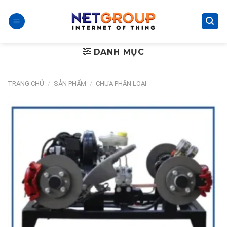
Skip
to
content
DANH MỤC
TRANG CHỦ
/
SẢN PHẨM
/
CHƯA PHÂN LOẠI