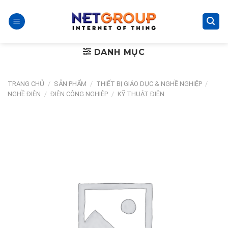
Skip
to
content
DANH MỤC
TRANG CHỦ
/
SẢN PHẨM
/
THIẾT BỊ GIÁO DỤC & NGHỀ NGHIỆP
/
NGHỀ ĐIỆN
/
ĐIỆN CÔNG NGHIỆP
/
KỸ THUẬT ĐIỆN