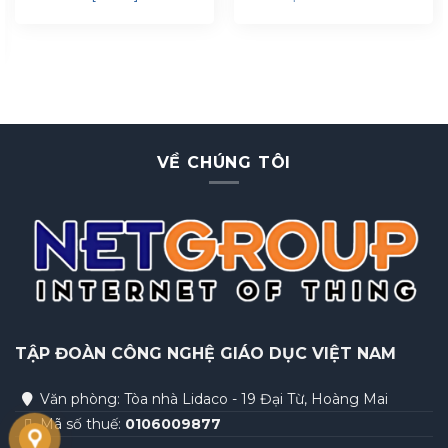
CHỈNH ĐỘ CAO [EL07]
VỀ CHÚNG TÔI
TẬP ĐOÀN
CÔNG NGHỆ GIÁO DỤC VIỆT NAM
Văn phòng: Tòa nhà Lidaco - 19 Đại Từ, Hoàng Mai
Mã số thuế:
0106009877