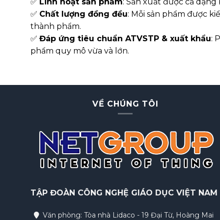
✅
Linh hoạt sản phẩm
: Sản xuất được cả dạng 
✅
Chất lượng đồng đều
: Mỗi sản phẩm được ki
thành phẩm.
✅
Đáp ứng tiêu chuẩn ATVSTP & xuất khẩu
: 
phẩm quy mô vừa và lớn.
VỀ CHÚNG TÔI
TẬP ĐOÀN
CÔNG NGHỆ GIÁO DỤC VIỆT NAM
Văn phòng: Tòa nhà Lidaco - 19 Đại Từ, Hoàng Mai