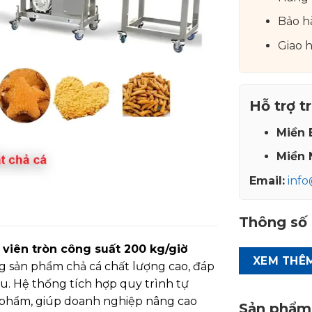
Bảo h
Giao 
Hỗ trợ t
Miền 
Miền 
Email:
inf
Thông số 
viên tròn công suất 200 kg/giờ
XEM THÊ
ng sản phẩm chả cá chất lượng cao, đáp
u. Hệ thống tích hợp quy trình tự
h phẩm, giúp doanh nghiệp nâng cao
Sản phẩm 