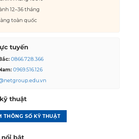
ành 12–36 tháng
hàng toàn quốc
rực tuyến
Bắc:
0866.728.366
Nam:
0969.516.126
o@netgroup.edu.vn
kỹ thuật
M THÔNG SỐ KỸ THUẬT
nổi bật