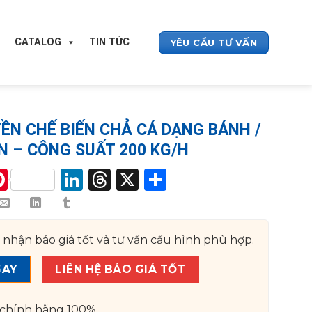
CATALOG
TIN TỨC
YÊU CẦU TƯ VẤN
ỀN CHẾ BIẾN CHẢ CÁ DẠNG BÁNH /
N – CÔNG SUẤT 200 KG/H
y
acebook
Pinterest
LinkedIn
Threads
X
Share
k
 nhận báo giá tốt và tư vấn cấu hình phù hợp.
GAY
LIÊN HỆ BÁO GIÁ TỐT
chính hãng 100%