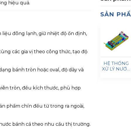
ượng hiệu quả.
SẢN PH
liệu đông lạnh, giữ nhiệt độ ổn định,
cùng các gia vị theo công thức, tạo độ
HỆ THỐNG
 CHUYỀN
HỆ THỐNG
HỆ THỐNG
XỬ LÝ NƯỚC
dạng bánh tròn hoặc oval, độ dày và
Ế BIẾN
LÀM LẠNH
TỦ ĐÔNG
THẢI THỦY
NH CUA
IQF & MẠ
TIẾP XÚC
HẢI SẢN
NG SUẤT
BĂNG
 viên tròn, đều kích thước, phù hợp
0–800
KG/H
sản phẩm chín đều từ trong ra ngoài,
 thước bánh cá theo nhu cầu thị trường.