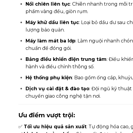
Nồi chiên liên tục
: Chiên nhanh trong môi tr
phẩm vàng đều, giòn rụm.
Máy khử dầu liên tục
: Loại bỏ dầu dư sau c
lượng bảo quản.
Máy làm mát ba lớp
: Làm nguội nhanh chóng
chuẩn để đóng gói.
Bảng điều khiển điện trung tâm
: Điều khi
hành và điều chỉnh thông số.
Hệ thống phụ kiện
: Bao gồm ống cáp, khuỷu 
Dịch vụ cài đặt & đào tạo
: Đội ngũ kỹ thuật
chuyển giao công nghệ tận nơi.
Ưu điểm vượt trội:
✅
Tối ưu hiệu quả sản xuất
: Tự động hóa cao, 