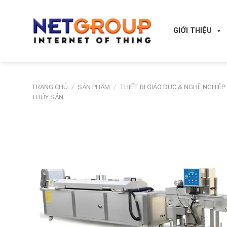
Skip
to
content
GIỚI THIỆU
TRANG CHỦ
/
SẢN PHẨM
/
THIẾT BỊ GIÁO DỤC & NGHỀ NGHIỆP
THỦY SẢN