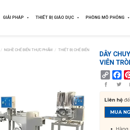
GIẢI PHÁP
THIẾT BỊ GIÁO DỤC
PHÒNG MÔ PHỎNG
/
NGHỀ CHẾ BIẾN THỰC PHẨM
/
THIẾT BỊ CHẾ BIẾN
DÂY CHUY
VIÊN TRÒ
Cop
F
Lin
Liên hệ
để
MUA N
Hàng 