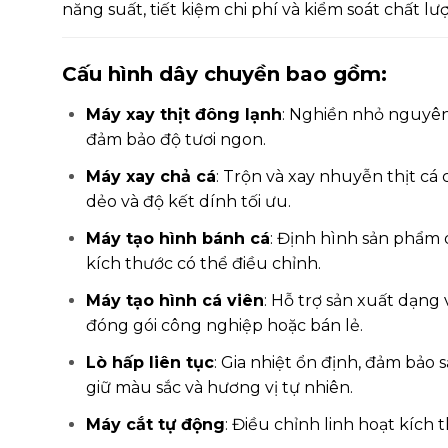
năng suất, tiết kiệm chi phí và kiểm soát chất l
Cấu hình dây chuyền bao gồm:
Máy xay thịt đông lạnh
: Nghiền nhỏ nguyên 
đảm bảo độ tươi ngon.
Máy xay chả cá
: Trộn và xay nhuyễn thịt cá 
dẻo và độ kết dính tối ưu.
DÂY
Máy tạo hình bánh cá
: Định hình sản phẩm 
CH
kích thước có thể điều chỉnh.
THA
– CÔ
Máy tạo hình cá viên
: Hỗ trợ sản xuất dạng
60
đóng gói công nghiệp hoặc bán lẻ.
Lò hấp liên tục
: Gia nhiệt ổn định, đảm bảo 
giữ màu sắc và hương vị tự nhiên.
Máy cắt tự động
: Điều chỉnh linh hoạt kích