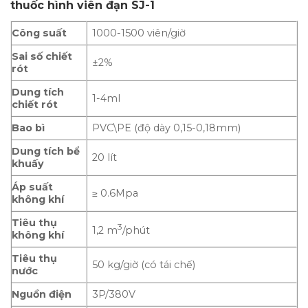
thuốc hình viên đạn SJ-1
Công suất
1000-1500 viên/giờ
Sai số chiết
±2%
rót
Dung tích
1-4ml
chiết rót
Bao bì
PVC\PE (độ dày 0,15-0,18mm)
Dung tích bể
20 lít
khuấy
Áp suất
≥ 0.6Mpa
không khí
Tiêu thụ
3
1,2 m
/phút
không khí
Tiêu thụ
50 kg/giờ (có tái chế)
nước
Nguồn điện
3P/380V