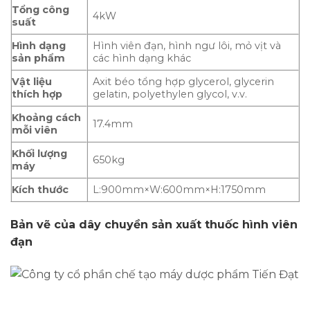
Tổng công
4kW
suất
Hình dạng
Hình viên đạn, hình ngư lôi, mỏ vịt và
sản phẩm
các hình dạng khác
Vật liệu
Axit béo tổng hợp glycerol, glycerin
thích hợp
gelatin, polyethylen glycol, v.v.
Khoảng cách
17.4mm
mỗi viên
Khối lượng
650kg
máy
Kích thước
L:900mm×W:600mm×H:1750mm
Bản vẽ của dây chuyền sản xuất thuốc hình viên
đạn