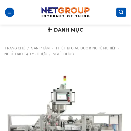
Skip
to
content
DANH MỤC
TRANG CHỦ
/
SẢN PHẨM
/
THIẾT BỊ GIÁO DỤC & NGHỀ NGHIỆP
/
NGHỀ ĐÀO TẠO Y - DƯỢC
/
NGHỀ DƯỢC