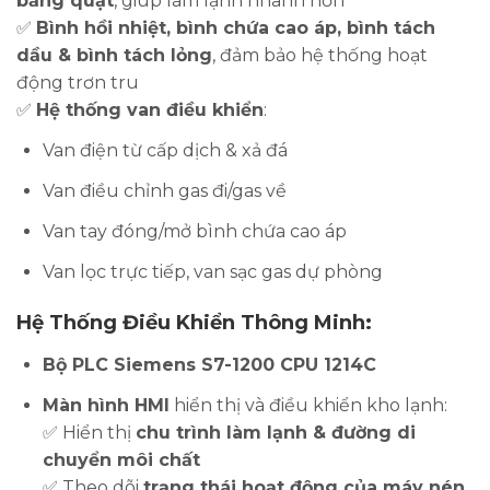
bằng quạt
, giúp làm lạnh nhanh hơn
✅
Bình hồi nhiệt, bình chứa cao áp, bình tách
dầu & bình tách lỏng
, đảm bảo hệ thống hoạt
động trơn tru
✅
Hệ thống van điều khiển
:
Van điện từ cấp dịch & xả đá
Van điều chỉnh gas đi/gas về
Van tay đóng/mở bình chứa cao áp
Van lọc trực tiếp, van sạc gas dự phòng
Hệ Thống Điều Khiển Thông Minh:
Bộ PLC Siemens S7-1200 CPU 1214C
Màn hình HMI
hiển thị và điều khiển kho lạnh:
✅ Hiển thị
chu trình làm lạnh & đường di
chuyển môi chất
✅ Theo dõi
trạng thái hoạt động của máy nén,