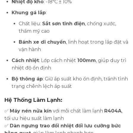
Nhiệt độ kho
: -18⁰C ± 10%
Khung gá lắp
:
Chất liệu:
Sắt sơn tĩnh điện
, chống xước,
thẩm mỹ cao
Bánh xe di chuyển
, linh hoạt trong lắp đặt và
vận hành
Cách nhiệt
: Lớp cách nhiệt
100mm
, giúp duy trì
nhiệt độ ổn định
Bộ thông áp
: Giữ áp suất kho ổn định, tránh tình
trạng chênh lệch áp suất
Hệ Thống Làm Lạnh:
✅
Máy nén nửa kín
với môi chất làm lạnh
R404A
,
tối ưu hiệu suất làm lạnh
✅
Dàn ngưng trao đổi nhiệt đối lưu cưỡng bức