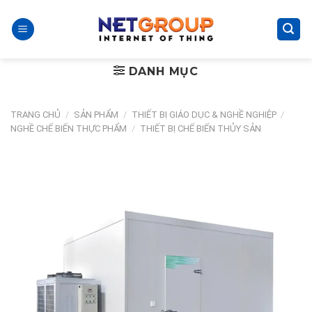
Skip
to
content
DANH MỤC
TRANG CHỦ
/
SẢN PHẨM
/
THIẾT BỊ GIÁO DỤC & NGHỀ NGHIỆP
/
NGHỀ CHẾ BIẾN THỰC PHẨM
/
THIẾT BỊ CHẾ BIẾN THỦY SẢN