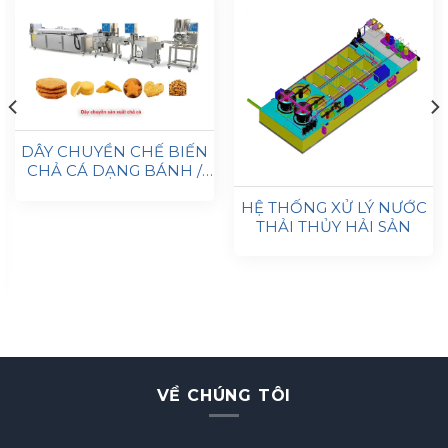
DÂY CHUYỀN CHẾ BIẾN
CHẢ CÁ DẠNG BÁNH /
VIÊN TRÒN – CÔNG SUẤT
HỆ THỐNG XỬ LÝ NƯỚC
200 KG/H
THẢI THỦY HẢI SẢN
VỀ CHÚNG TÔI