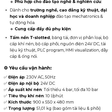
🔹
Phù hợp cho đào tạo nghề & nghiên cứu
:
Dành cho
trường nghề, cao đẳng kỹ thuật, đại
học và doanh nghiệp
đào tạo mechatronics &
tự động hóa.
🔹
Cung cấp đầy đủ phụ kiện
:
Tấm nền T-slotted
, băng tải, đơn vị phân loại, bộ
cấp khí nén, bộ cấp phôi, nguồn điện 24V DC, tài
liệu kỹ thuật, PLC program, HMI visualization, dây
cáp & ống nối.
⚙️ Yêu cầu vận hành:
✅
Điện áp
: 230V AC, 50Hz
✅
Điện áp nội bộ
: 24V DC
✅
Áp suất khí nén
: Tối thiểu 4 bar, tối đa 10 bar
✅
Tiêu thụ khí nén
: 10 l/phút
✅
Kích thước
: 900 x 550 x 480 mm
✅
Trọng lượng
: 51,01 kg (bao gồm tài liệu & phôi)