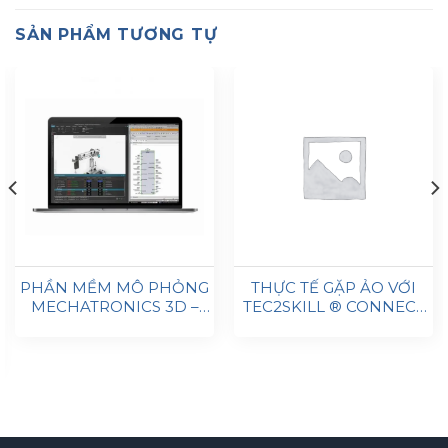
SẢN PHẨM TƯƠNG TỰ
PHẦN MỀM MÔ PHỎNG
THỰC TẾ GẶP ẢO VỚI
MECHATRONICS 3D –
TEC2SKILL ® CONNECT
MMS-SIM4EDU
BOARD