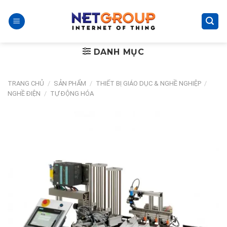
Skip
to
content
DANH MỤC
TRANG CHỦ
/
SẢN PHẨM
/
THIẾT BỊ GIÁO DỤC & NGHỀ NGHIỆP
/
NGHỀ ĐIỆN
/
TỰ ĐỘNG HÓA