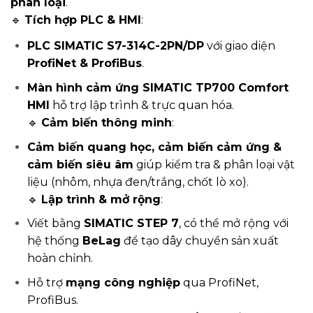
phân loại
.
🔹
Tích hợp PLC & HMI
:
PLC SIMATIC S7-314C-2PN/DP
với giao diện
ProfiNet & ProfiBus
.
Màn hình cảm ứng SIMATIC TP700 Comfort
HMI
hỗ trợ lập trình & trực quan hóa.
🔹
Cảm biến thông minh
:
Cảm biến quang học, cảm biến cảm ứng &
cảm biến siêu âm
giúp kiểm tra & phân loại vật
liệu (nhôm, nhựa đen/trắng, chốt lò xo).
🔹
Lập trình & mở rộng
:
Viết bằng
SIMATIC STEP 7
, có thể mở rộng với
hệ thống
BeLag
để tạo dây chuyền sản xuất
hoàn chỉnh.
Hỗ trợ
mạng công nghiệp
qua ProfiNet,
ProfiBus.