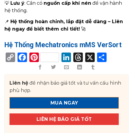
💡
Lưu ý
: Cần có
nguồn cấp khí nén
để vận hành
hệ thống.
📌
Hệ thống hoàn chỉnh, lắp đặt dễ dàng – Liên
hệ ngay để biết thêm chi tiết!
🚀
Hệ Thống Mechatronics mMS VerSort
Copy
Facebook
Pinterest
LinkedIn
Threads
X
Shar
Link
Liên hệ
để nhận báo giá tốt và tư vấn cấu hình
phù hợp.
MUA NGAY
LIÊN HỆ BÁO GIÁ TỐT