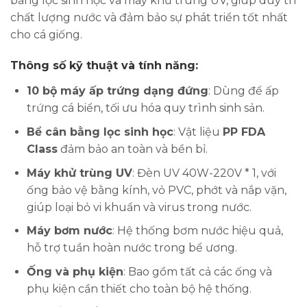
bằng lọc sinh học và máy khử trùng UV, giúp duy trì
chất lượng nước và đảm bảo sự phát triển tốt nhất
cho cá giống.
Thông số kỹ thuật và tính năng:
10 bộ máy ấp trứng dạng đứng
: Dùng để ấp
trứng cá biển, tối ưu hóa quy trình sinh sản.
Bể cân bằng lọc sinh học
: Vật liệu
PP FDA
Class
đảm bảo an toàn và bền bỉ.
Máy khử trùng UV
: Đèn UV 40W-220V * 1, với
ống bảo vệ bằng kính, vỏ PVC, phớt và nắp vặn,
giúp loại bỏ vi khuẩn và virus trong nước.
Máy bơm nước
: Hệ thống bơm nước hiệu quả,
hỗ trợ tuần hoàn nước trong bể ương.
Ống và phụ kiện
: Bao gồm tất cả các ống và
phụ kiện cần thiết cho toàn bộ hệ thống.