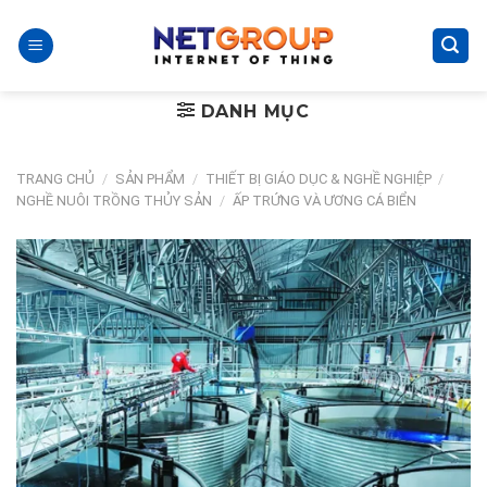
Skip
to
content
DANH MỤC
TRANG CHỦ
/
SẢN PHẨM
/
THIẾT BỊ GIÁO DỤC & NGHỀ NGHIỆP
/
NGHỀ NUÔI TRỒNG THỦY SẢN
/
ẤP TRỨNG VÀ ƯƠNG CÁ BIỂN