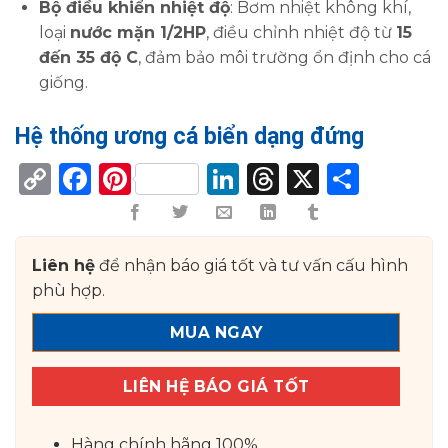
Bộ điều khiển nhiệt độ
: Bơm nhiệt không khí,
loại
nước mặn 1/2HP
, điều chỉnh nhiệt độ từ
15
đến 35 độ C
, đảm bảo môi trường ổn định cho cá
giống.
Hệ thống ương cá biển dạng đứng
Copy
Facebook
Pinterest
LinkedIn
Threads
X
Shar
Link
Liên hệ
để nhận báo giá tốt và tư vấn cấu hình
phù hợp.
MUA NGAY
LIÊN HỆ BÁO GIÁ TỐT
Hàng chính hãng 100%