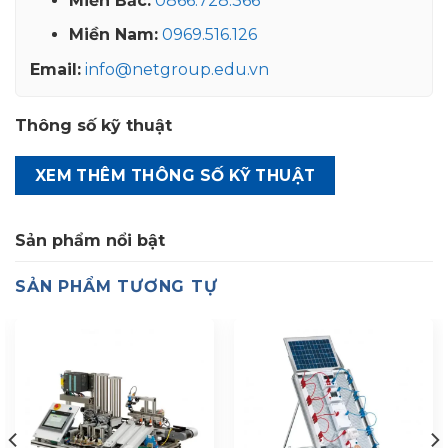
Miền Bắc:
0866.728.366
Miền Nam:
0969.516.126
Email:
info@netgroup.edu.vn
Thông số kỹ thuật
XEM THÊM THÔNG SỐ KỸ THUẬT
Sản phẩm nổi bật
SẢN PHẨM TƯƠNG TỰ