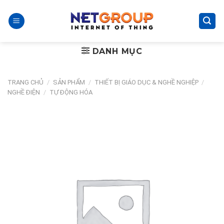
Skip
to
content
DANH MỤC
TRANG CHỦ
/
SẢN PHẨM
/
THIẾT BỊ GIÁO DỤC & NGHỀ NGHIỆP
/
NGHỀ ĐIỆN
/
TỰ ĐỘNG HÓA