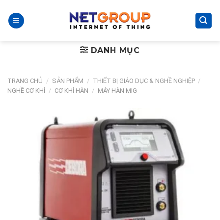
Skip
to
content
DANH MỤC
TRANG CHỦ
/
SẢN PHẨM
/
THIẾT BỊ GIÁO DỤC & NGHỀ NGHIỆP
/
NGHỀ CƠ KHÍ
/
CƠ KHÍ HÀN
/
MÁY HÀN MIG