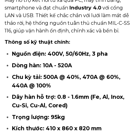
Máy hỗ trợ kết nối từ xa qua PC, máy tính bảng,
smartphone và đạt chuẩn
Industry 4.0
với cổng
LAN và USB. Thiết kế chắc chắn với lưới làm mát dễ
tháo rời, hệ thống nguồn tuân thủ chuẩn MIL-C-SS
116, giúp vận hành ổn định, chính xác và bền bỉ.
Thông số kỹ thuật chính:
Nguồn điện: 400V, 50/60Hz, 3 pha
Dòng hàn: 10A - 520A
Chu kỳ tải: 500A @ 40%, 470A @ 60%,
440A @ 100%
Dây hàn hỗ trợ: 0.8 - 1.6mm (Fe, Al, Inox,
Cu-Si, Cu-Al, Cored)
Trọng lượng: 95kg
Kích thước: 410 x 860 x 820 mm