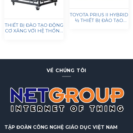
TOYOTA PRIUS II HYBRID
½ THIẾT BỊ ĐÀO TẠO
THIẾT BỊ ĐÀO TẠO ĐỘNG
GIÁO DỤC PMTP-01
CƠ XĂNG VỚI HỆ THỐNG
AUTOEDU
PHUN TRỰC TIẾP (GDI)
EURO 3 MVGDI1
AUTOEDU
VỀ CHÚNG TÔI
TẬP ĐOÀN
CÔNG NGHỆ GIÁO DỤC VIỆT NAM