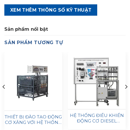
XEM THÊM THÔNG SỐ KỸ THUẬT
Sản phẩm nổi bật
SẢN PHẨM TƯƠNG TỰ
HỆ THỐNG ĐIỀU KHIỂN
THIẾT BỊ ĐÀO TẠO ĐỘNG
ĐỘNG CƠ DIESEL
CƠ XĂNG VỚI HỆ THỐNG
CR/EDC 15
PHUN ĐA ĐIỂM (MPI)