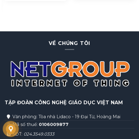
EDUCATIONAL TRAINER
EURO 3 MVMPI1
MSCR1 AUTOEDU
AUTOEDU
VỀ CHÚNG TÔI
TẬP ĐOÀN
CÔNG NGHỆ GIÁO DỤC VIỆT NAM
Văn phòng: Tòa nhà Lidaco - 19 Đại Từ, Hoàng Mai
Mã số thuế:
0106009877
SĐT:
024.3549.0333