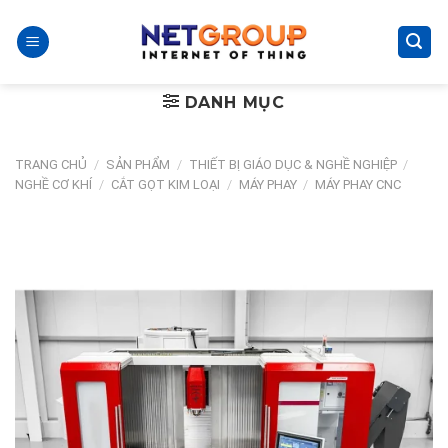
Skip
to
content
DANH MỤC
TRANG CHỦ
/
SẢN PHẨM
/
THIẾT BỊ GIÁO DỤC & NGHỀ NGHIỆP
/
NGHỀ CƠ KHÍ
/
CẮT GỌT KIM LOẠI
/
MÁY PHAY
/
MÁY PHAY CNC