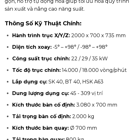
gọn, hỗ trợ tự động hóa giúp tối ưu hóa quy trình
sản xuất và nâng cao năng suất.
Thông Số Kỹ Thuật Chính:
Hành trình trục X/Y/Z:
2000 x 700 x 735 mm
Diện tích xoay:
-5° – +98° / -98° – +98°
Công suất trục chính:
22 / 29 / 35 kW
Tốc độ trục chính:
14.000 / 18.000 vòng/phút
Lắp dụng cụ:
SK 40, BT 40, HSK A63
Dung lượng dụng cụ:
45 - 309 vị trí
Kích thước bàn cố định:
3.080 x 700 mm
Tải trọng bàn cố định:
2.000 kg
Kích thước bàn quay:
Ø 700 mm
Tải trọng bàn quay:
800 kg