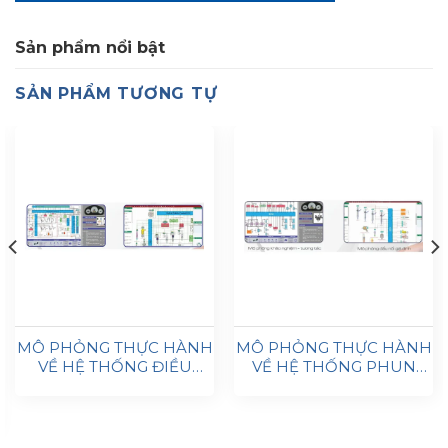
Sản phẩm nổi bật
SẢN PHẨM TƯƠNG TỰ
MÔ PHỎNG THỰC HÀNH
MÔ PHỎNG THỰC HÀNH
VỀ HỆ THỐNG ĐIỀU
VỀ HỆ THỐNG PHUN
KHIỂN TRUYỀN ĐỘNG
DẦU ĐIỆN TỬ CDI
HYBRID