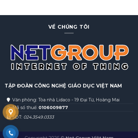
VỀ CHÚNG TÔI
TẬP ĐOÀN
CÔNG NGHỆ GIÁO DỤC VIỆT NAM
Văn phòng: Tòa nhà Lidaco - 19 Đại Từ, Hoàng Mai
Mã số thuế:
0106009877
SĐT:
024.3549.0333
Copyright 2026 ©
Net Group Việt Nam