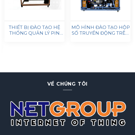
THIẾT BỊ ĐÀO TẠO HỆ
MÔ HÌNH ĐÀO TẠO HỘP
THỐNG QUẢN LÝ PIN
SỐ TRUYỀN ĐỘNG TRÊN
BMS
Ô TÔ ĐIỆN
VỀ CHÚNG TÔI