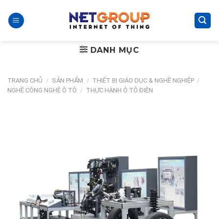
Skip
to
content
DANH MỤC
TRANG CHỦ
/
SẢN PHẨM
/
THIẾT BỊ GIÁO DỤC & NGHỀ NGHIỆP
/
NGHỀ CÔNG NGHỆ Ô TÔ
/
THỰC HÀNH Ô TÔ ĐIỆN