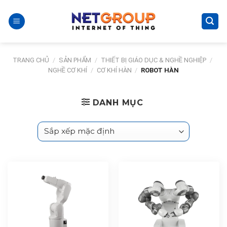
Skip
to
content
TRANG CHỦ
/
SẢN PHẨM
/
THIẾT BỊ GIÁO DỤC & NGHỀ NGHIỆP
/
NGHỀ CƠ KHÍ
/
CƠ KHÍ HÀN
/
ROBOT HÀN
DANH MỤC