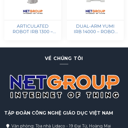
ARTICULATED
DUAL-ARM YUMI
ROBOT IRB 1300 –
IRB 14000 – ROBOT
ROBOT KHỚP XOAY
ABB CỘNG TÁC
DUAL-ARM
VỀ CHÚNG TÔI
TẬP ĐOÀN
CÔNG NGHỆ GIÁO DỤC VIỆT NAM
Văn phòng: Tòa nhà Lidaco - 19 Đại Từ, Hoàng Mai