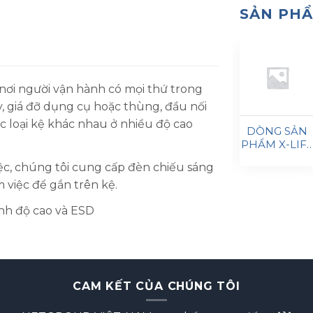
SẢN PH
ơi người vận hành có mọi thứ trong
y, giá đỡ dụng cụ hoặc thùng, đầu nối
 loại kệ khác nhau ở nhiều độ cao
DÒNG SẢN
Ệ TẬP
BÀN LÀM
ĐÈN LED
PHẨM X-LIF
YỆN DI
VIỆC EASY
WORKSTATION
CỦA LAB
ệc, chúng tôi cung cấp đèn chiếu sáng
G PROFI
[EM03]
[EL08]
BENCH [EL12
EA03]
 việc để gắn trên kệ.
ỉnh độ cao và ESD
CAM KẾT CỦA CHÚNG TÔI