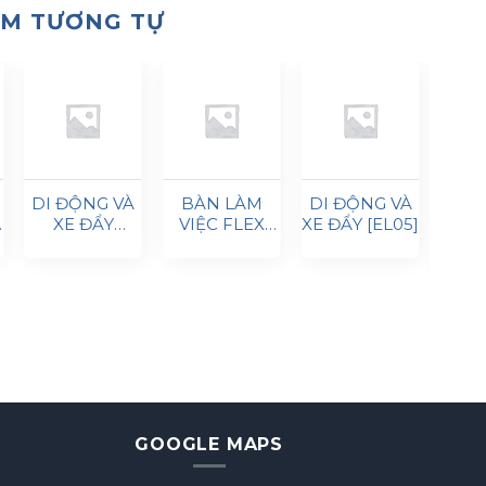
ẨM TƯƠNG TỰ
DI ĐỘNG VÀ
BÀN LÀM
DI ĐỘNG VÀ
GHẾ
T
XE ĐẨY
VIỆC FLEX
XE ĐẨY [EL05]
THÍ
[EA07]
[EM02]
CÓ T
]
CH
CAO
GOOGLE MAPS