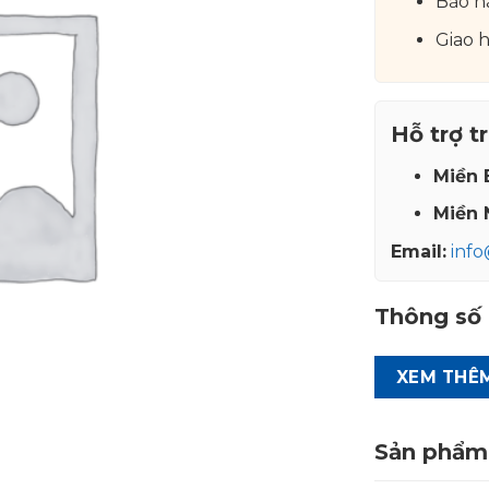
Bảo h
Giao 
Hỗ trợ t
Miền 
Miền 
Email:
inf
Thông số 
XEM THÊ
Sản phẩm 