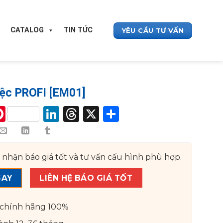
CATALOG
TIN TỨC
YÊU CẦU TƯ VẤN
iệc PROFI [EM01]
y
acebook
Pinterest
LinkedIn
Threads
X
Share
k
 nhận báo giá tốt và tư vấn cấu hình phù hợp.
GAY
LIÊN HỆ BÁO GIÁ TỐT
chính hãng 100%