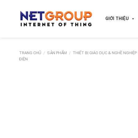
Skip
to
content
GIỚI THIỆU
TRANG CHỦ
/
SẢN PHẨM
/
THIẾT BỊ GIÁO DỤC & NGHỀ NGHIỆP
ĐIỆN