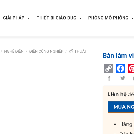
GIẢI PHÁP
THIẾT BỊ GIÁO DỤC
PHÒNG MÔ PHỎNG
/
NGHỀ ĐIỆN
/
ĐIỆN CÔNG NGHIỆP
/
KỸ THUẬT
Bàn làm v
Cop
F
Lin
Liên hệ
để
MUA N
Hàng 