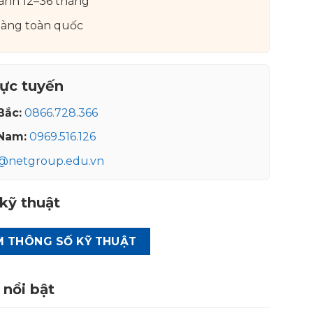
ành 12–36 tháng
hàng toàn quốc
rực tuyến
Bắc:
0866.728.366
Nam:
0969.516.126
o@netgroup.edu.vn
kỹ thuật
M THÔNG SỐ KỸ THUẬT
nổi bật